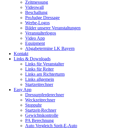
Zeitmessung
Videowall
Beschallung
ProJudge Dressage
Werbe-Logos
Bilder unserer Veranstaltungen
Veranstalterlogos
Video App
Equipment
Abgabetermine LK Bayern
Kontakt
Links & Downloads
Links für Veranstalter
Links für Reiter
Links am Richterturm
Links allgemein
Startzeitrechner
Easy App
Dressurpferderechner
Weckzeitrechner
Stoppuhr
Startzeit-Rechner
Gewichtskontrolle
PA Berechnung
Auto Vergleich Sprit-E-Auto