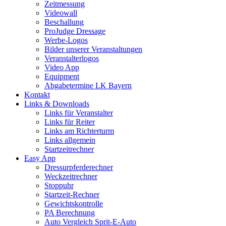
Zeitmessung
Videowall
Beschallung
ProJudge Dressage
Werbe-Logos
Bilder unserer Veranstaltungen
Veranstalterlogos
Video App
Equipment
Abgabetermine LK Bayern
Kontakt
Links & Downloads
Links für Veranstalter
Links für Reiter
Links am Richterturm
Links allgemein
Startzeitrechner
Easy App
Dressurpferderechner
Weckzeitrechner
Stoppuhr
Startzeit-Rechner
Gewichtskontrolle
PA Berechnung
Auto Vergleich Sprit-E-Auto