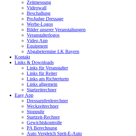
Zeitmessung
Videowall
Beschallung
ProJudge Dressage
Werbe-Logos
Bilder unserer Veranstaltungen
Veranstalterlogos
Video App
Equipment
Abgabetermine LK Bayern
Kontakt
Links & Downloads
Links für Veranstalter
Links für Reiter
Links am Richterturm
Links allgemein
Startzeitrechner
Easy App
Dressurpferderechner
Weckzeitrechner
Stoppuhr
Startzeit-Rechner
Gewichtskontrolle
PA Berechnung
Auto Vergleich Sprit-E-Auto