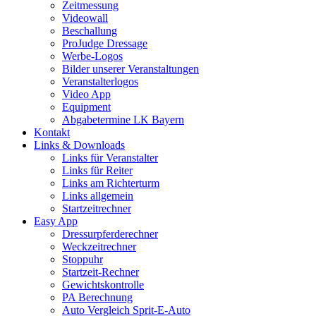
Zeitmessung
Videowall
Beschallung
ProJudge Dressage
Werbe-Logos
Bilder unserer Veranstaltungen
Veranstalterlogos
Video App
Equipment
Abgabetermine LK Bayern
Kontakt
Links & Downloads
Links für Veranstalter
Links für Reiter
Links am Richterturm
Links allgemein
Startzeitrechner
Easy App
Dressurpferderechner
Weckzeitrechner
Stoppuhr
Startzeit-Rechner
Gewichtskontrolle
PA Berechnung
Auto Vergleich Sprit-E-Auto