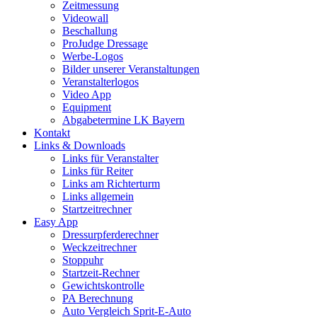
Zeitmessung
Videowall
Beschallung
ProJudge Dressage
Werbe-Logos
Bilder unserer Veranstaltungen
Veranstalterlogos
Video App
Equipment
Abgabetermine LK Bayern
Kontakt
Links & Downloads
Links für Veranstalter
Links für Reiter
Links am Richterturm
Links allgemein
Startzeitrechner
Easy App
Dressurpferderechner
Weckzeitrechner
Stoppuhr
Startzeit-Rechner
Gewichtskontrolle
PA Berechnung
Auto Vergleich Sprit-E-Auto