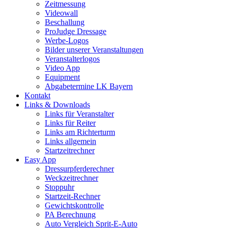
Zeitmessung
Videowall
Beschallung
ProJudge Dressage
Werbe-Logos
Bilder unserer Veranstaltungen
Veranstalterlogos
Video App
Equipment
Abgabetermine LK Bayern
Kontakt
Links & Downloads
Links für Veranstalter
Links für Reiter
Links am Richterturm
Links allgemein
Startzeitrechner
Easy App
Dressurpferderechner
Weckzeitrechner
Stoppuhr
Startzeit-Rechner
Gewichtskontrolle
PA Berechnung
Auto Vergleich Sprit-E-Auto